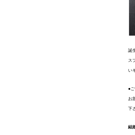
誕
ス
い
●
お
下
結