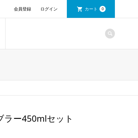
会員登録
ログイン
カート
0
ラー450mlセット