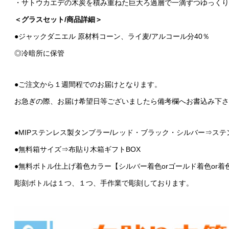
・サトウカエデの木炭を積み重ねた巨大ろ過層で一滴ずつゆっくり
＜グラスセット/商品詳細＞
●ジャックダニエル 原材料コーン、ライ麦/アルコール分40％
◎冷暗所に保管
●ご注文から１週間程でのお届けとなります。
お急ぎの際、お届け希望日等ございましたら備考欄へお書込み下さ
●MIPステンレス製タンブラー/レッド・ブラック・シルバー⇒ステンレ
●無料箱サイズ⇒布貼り木箱ギフトBOX
●無料ボトル仕上げ着色カラー【シルバー着色orゴールド着色or
彫刻ボトルは１つ、１つ、手作業で彫刻しております。