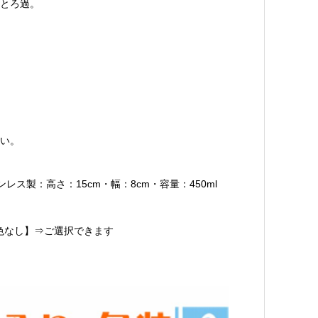
とろ過。
い。
ス製：高さ：15cm・幅：8cm・容量：450ml
着色なし】⇒ご選択できます