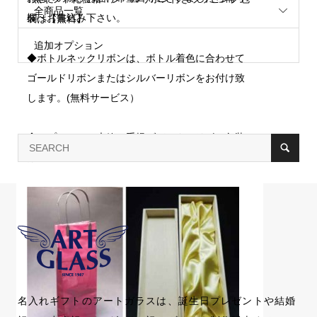
全商品一覧
欄へお書込み下さい。
装は【無料】
追加オプション
◆ボトルネックリボンは、ボトル着色に合わせて
ゴールドリボンまたはシルバーリボンをお付け致
します。(無料サービス）
◆オプション：木箱・手提げバック・リボン包装
は有料オプション
名入れギフトのアートガラスは、誕生日プレゼントや結婚