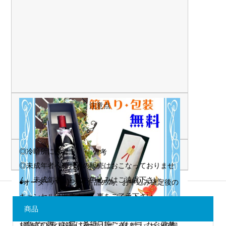
注意点
◎冷暗所に保管
備考
◎未成年者へのお酒の販売はおこなっておりませ
ん。未成年者からのお申込みはご遠慮下さい。
●オーダーハンドメイド品の為、お申込み確定後の
キャンセルは出来ません事をご了承下さい。
商品
●ご注文から１週間程でのお届けとなります。
お急ぎの際、お届け希望日等ございましたら備考
↑黒ギフト化粧箱・シールリボン付きラッピング包