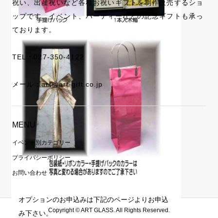
祝い、出産祝いなど各種お祝いギフトを制作販売するショ
ップです。イベント、パーティーなどの記念ギフトも承っ
ております。
TEL：
027-350-4122
メール：
art@art-gift.co.jp
MENU
イベント別カテゴリー
プライバシーポリシー
お問い合わせ
オプションのお申込みは下記のページよりお申込
Copyright ©
ART GLASS. All Rights Reserved.
み下さい。