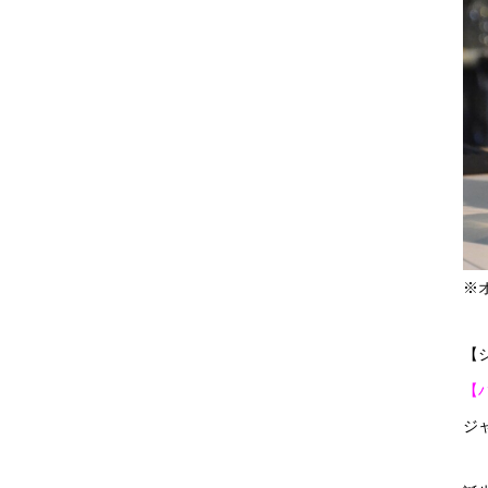
※
【
【
ジ