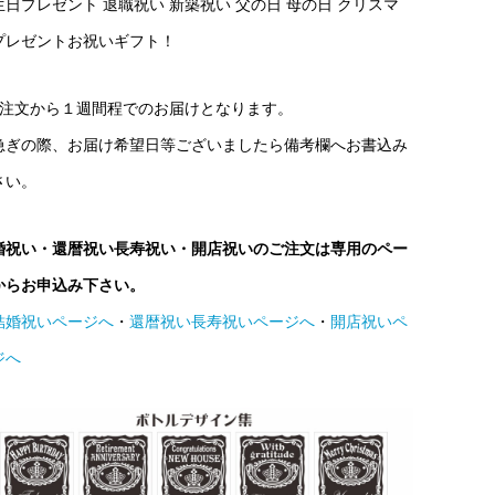
生日プレゼント 退職祝い 新築祝い 父の日 母の日 クリスマ
プレゼントお祝いギフト！
ご注文から１週間程でのお届けとなります。
急ぎの際、お届け希望日等ございましたら備考欄へお書込み
さい。
婚祝い・還暦祝い長寿祝い・開店祝いのご注文は専用のペー
からお申込み下さい。
結婚祝いページへ
・
還暦祝い長寿祝いページへ
・
開店祝いペ
ジへ