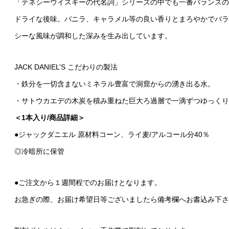
「テネシーウイスキーの代名詞」シリーズの中でも一番バランスの
ドライな後味。バニラ、キャラメル等の良い香りとまろやかでバラ
シーな風味が調和した深みを生み出しています。
JACK DANIEL’S こだわりの製法
・鉄分を一切含まないミネラル豊富で洞窟からの湧き出る水。
・サトウカエデの木炭を積み重ねた巨大ろ過層で一滴ずつゆっくり
＜1本入り/商品詳細＞
●ジャックダニエル 原材料コーン、ライ麦/アルコール分40％
◎冷暗所に保管
●ご注文から１週間程でのお届けとなります。
お急ぎの際、お届け希望日等ございましたら備考欄へお書込み下さ