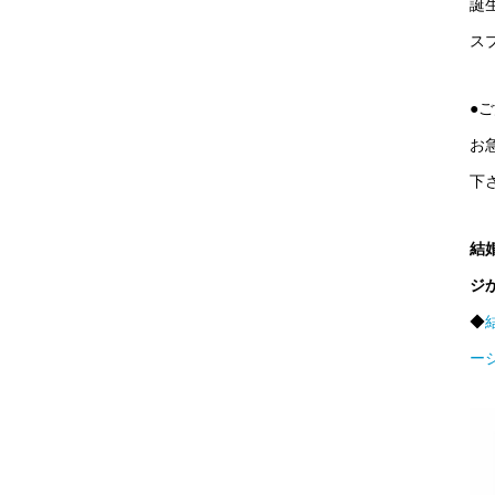
誕
ス
●
お
下
結
ジ
◆
ー