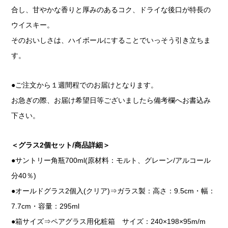
合し、甘やかな香りと厚みのあるコク、ドライな後口が特長の
ウイスキー。
そのおいしさは、ハイボールにすることでいっそう引き立ちま
す。
●ご注文から１週間程でのお届けとなります。
お急ぎの際、お届け希望日等ございましたら備考欄へお書込み
下さい。
＜グラス2個セット/商品詳細＞
●サントリー角瓶700ml(原材料：モルト、グレーン/アルコール
分40％)
●オールドグラス2個入(クリア)⇒ガラス製：高さ：9.5cm・幅：
7.7cm・容量：295ml
●箱サイズ⇒ペアグラス用化粧箱 サイズ：240×198×95m/m