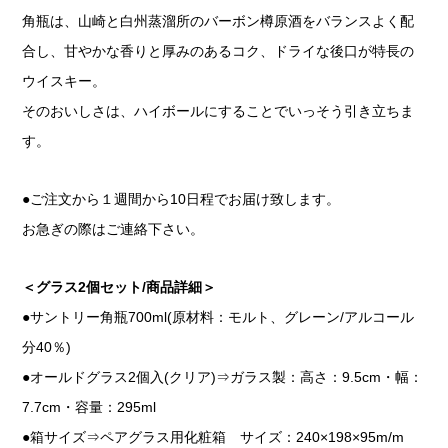
角瓶は、山崎と白州蒸溜所のバーボン樽原酒をバランスよく配
合し、甘やかな香りと厚みのあるコク、ドライな後口が特長の
ウイスキー。
そのおいしさは、ハイボールにすることでいっそう引き立ちま
す。
●ご注文から１週間から10日程でお届け致します。
お急ぎの際はご連絡下さい。
＜グラス2個セット/商品詳細＞
●サントリー角瓶700ml(原材料：モルト、グレーン/アルコール
分40％)
●オールドグラス2個入(クリア)⇒ガラス製：高さ：9.5cm・幅：
7.7cm・容量：295ml
●箱サイズ⇒ペアグラス用化粧箱 サイズ：240×198×95m/m