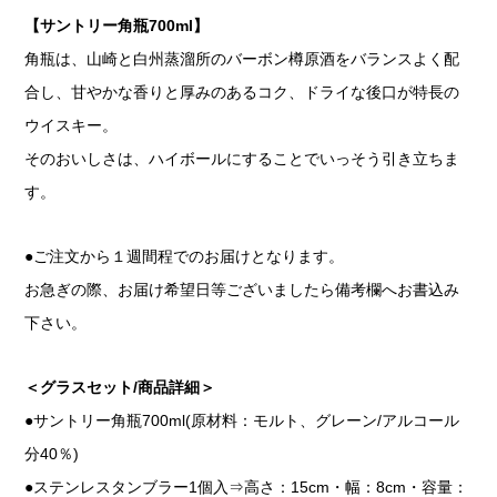
【サントリー角瓶700ml】
角瓶は、山崎と白州蒸溜所のバーボン樽原酒をバランスよく配
合し、甘やかな香りと厚みのあるコク、ドライな後口が特長の
ウイスキー。
そのおいしさは、ハイボールにすることでいっそう引き立ちま
す。
●ご注文から１週間程でのお届けとなります。
お急ぎの際、お届け希望日等ございましたら備考欄へお書込み
下さい。
＜グラスセット/商品詳細＞
●サントリー角瓶700ml(原材料：モルト、グレーン/アルコール
分40％)
●ステンレスタンブラー1個入⇒高さ：15cm・幅：8cm・容量：