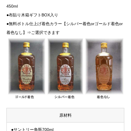
450ml
●布貼り木箱ギフトBOX入り
●無料ボトル仕上げ着色カラー【シルバー着色orゴールド着色or
着色なし】⇒ご選択できます
原材料
●サントリー角瓶700ml