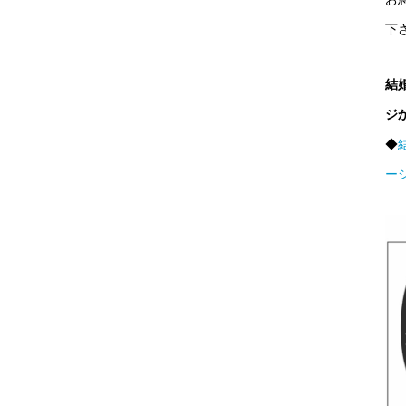
下
結
ジ
◆
ー