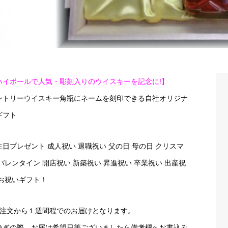
ハイボールで人気・彫刻入りのウイスキーを記念に!】
ントリーウイスキー角瓶にネームを刻印できる自社オリジナ
ギフト
生日プレゼント 成人祝い 退職祝い 父の日 母の日 クリスマ
 バレンタイン 開店祝い 新築祝い 昇進祝い 卒業祝い 出産祝
 お祝いギフト！
ご注文から１週間程でのお届けとなります。
急ぎの際、お届け希望日等ございましたら備考欄へお書込み