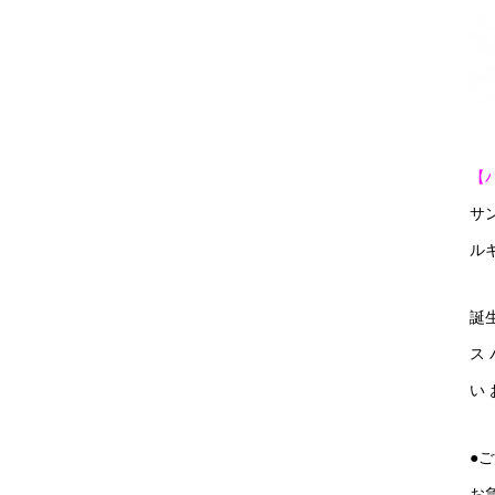
【
サ
ル
誕
ス
い
●
お