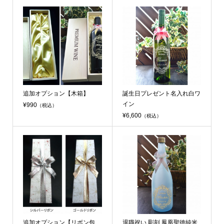
追加オプション【木箱】
誕生日プレゼント名入れ白ワ
イン
¥990
（税込）
¥6,600
（税込）
追加オプション【リボン包
退職祝い 彫刻 鳳凰聖徳純米