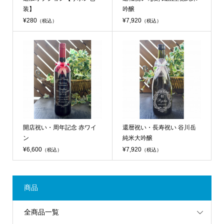
装】
吟醸
¥280
¥7,920
（税込）
（税込）
開店祝い・周年記念 赤ワイ
還暦祝い・長寿祝い 谷川岳
ン
純米大吟醸
¥6,600
¥7,920
（税込）
（税込）
商品
全商品一覧