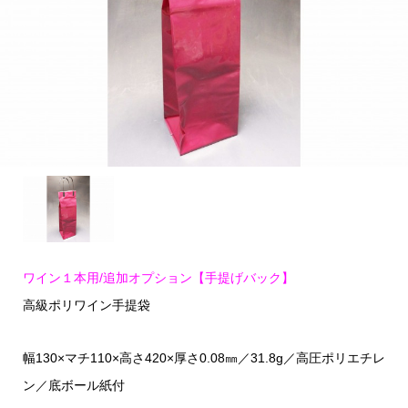
ワイン１本用/追加オプション【手提げバック】
高級ポリワイン手提袋
幅130×マチ110×高さ420×厚さ0.08㎜／31.8g／高圧ポリエチレ
ン／底ボール紙付