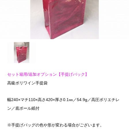
セット箱用/追加オプション【手提げバック】
高級ポリワイン手提袋
幅240×マチ110×高さ420×厚さ0.1㎜／54.9g／高圧ポリエチレ
ン／底ボール紙付
※手提げバッグの色や形が変わる場合がございます。