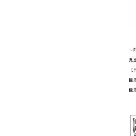
～
鳳
【
開
開