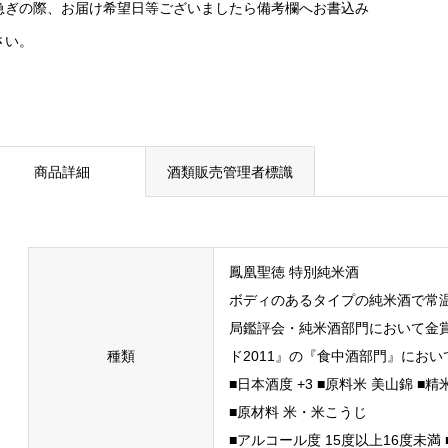
急ぎの際、お届け希望日等ございましたら備考欄へお書込み
さい。
商品詳細
酒類販売管理者標識
鳳凰聖徳 特別純米酒
ボディのあるタイプの純米酒で常温
局鑑評会・純米酒部門において金
種類
ド2011』の『食中酒部門』にお
■日本酒度 +3 ■原料米 美山錦 ■精
■原材料 米・米こうじ
■アルコール度 15度以上16度未満 ■