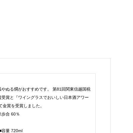
やぬる燗がおすすめです。 第81回関東信越国税
賞受賞と『ワイングラスでおいしい日本酒アワー
いて金賞を受賞しました。
米歩合 60％
容量 720ml