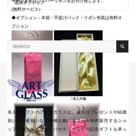
リボンまたはシルバーリボンをお付け致します。
追加オプション
(無料サービス）
◆オプション：木箱・手提げバック・リボン包装は有料オ
プション
名入れギフトのアートガラスは、誕生日プレゼントや結婚
祝い、出産祝いなど各種お祝いギフトを制作販売するショ
ップです。イベント、パーティーなどの記念ギフトも承っ