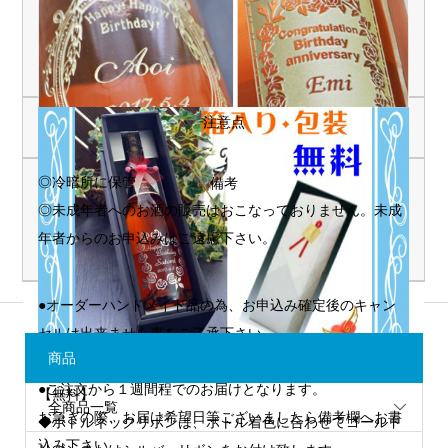
注意点
◎冷暗所に保管
備考
◎未成年者へのお酒の販売はおこなっておりません。未成
年者からのお申込みはご遠慮下さい。
●オーダーハンドメイド品の為、お申込み確定後のキャン
セルは出来ません事をご了承下さい。
商品
↑黒ギフト化粧箱・シールリボン付きラッピング包装は
●ご注文から１週間程でのお届けとなります。
【無料】
全商品一覧
お急ぎの際、お届け希望日等ございましたら備考欄へお書
◆ボトルネックリボンは、ボトル着色に合わせてゴールド
込み下さい。