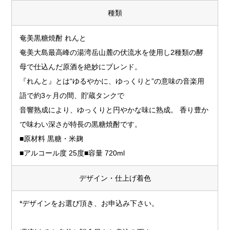
種類
奄美黒糖焼酎 れんと
奄美大島最高峰の湯湾岳山麓の伏流水を使用し2種類の酵
母で仕込んだ原酒を絶妙にブレンド。
『れんと』とは“ゆるやかに、ゆっくりと”の意味の音楽用
語で約3ヶ月の間、貯蔵タンクで
音響熟成により、ゆっくりと円やかな味に熟成。 香り豊か
で味わい深さが特長の黒糖焼酎です。
■原材料 黒糖・米麹
■アルコール度 25度■容量 720ml
デザイン・仕上げ着色
*デザインをお選び頂き、お申込み下さい。