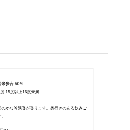
精米歩合 50％
度 15度以上16度未満
ほのかな吟醸香が香ります。奥行きのある飲みご
す。