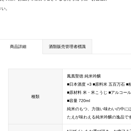
さい。
商品詳細
酒類販売管理者標識
鳳凰聖徳 純米吟醸
■日本酒度 +3 ■原料米 五百万石 ■
■原材料 米・米こうじ ■アルコール
種類
■容量 720ml
純米のもつ、力強い味わいの中に
たえが味わえる純米吟醸の逸品で