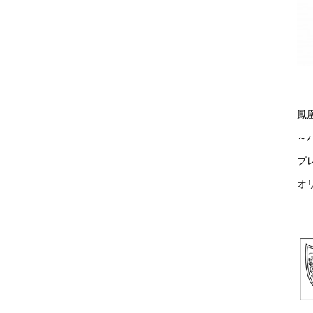
鳳
～
プ
オ