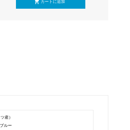
イツ産）
 ブルー