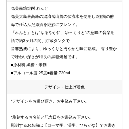
奄美黒糖焼酎 れんと
奄美大島最高峰の湯湾岳山麓の伏流水を使用し2種類の酵
母で仕込んだ原酒を絶妙にブレンド。
『れんと』とは“ゆるやかに、ゆっくりと”の意味の音楽用
語で約3ヶ月の間、貯蔵タンクで
音響熟成により、ゆっくりと円やかな味に熟成。 香り豊か
で味わい深さが特長の黒糖焼酎です。
■原材料 黒糖・米麹
■アルコール度 25度■容量 720ml
デザイン・仕上げ着色
*デザインをお選び頂き、お申込み下さい。
*彫刻するお名前と記念日をお書込み下さい。
彫刻するお名前は【ローマ字、漢字、ひらがな】でお書き