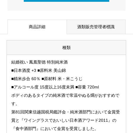
商品詳細
酒類販売管理者標識
種類
結婚祝い 鳳凰聖徳 特別純米酒
■日本酒度 +3 ■原料米 美山錦
■精米歩合 60％ ■原材料 米・米こうじ
■アルコール度 15度以上16度未満 ■容量 720ml
ボディのあるタイプの純米酒で常温やぬる燗がおすすめで
す。
第81回関東信越国税局鑑評会・純米酒部門において金賞受
賞と『ワイングラスでおいしい日本酒アワード2011』の
『食中酒部門』において金賞を受賞しました。